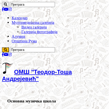
Календар
Мултимедијална галерија
Видео галерија
Галерија фотографија
Алумни
Општина Рума
ОМШ "Теодор-Тоша
Андрејевић"
Основна музичка школа