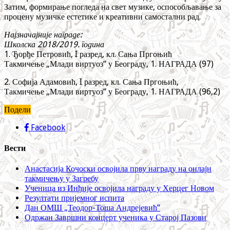
Затим, формирање погледа на свет музике, оспособљавање за
процену музичке естетике и креативни самостални рад.
Најзначајније награде:
Школска 2018/2019. година
1. Ђорђе Петровић, I разред, кл. Сања Пргоњић
Такмичење „Млади виртуоз“ у Београду, 1. НАГРАДА (97)
2. Софија Адамовић, I разред, кл. Сања Пргоњић,
Такмичење „Млади виртуоз“ у Београду, 1. НАГРАДА (96,2)
Подели
Facebook
Вести
Анастасија Кочоски освојила прву награду на онлајн
такмичењу у Загребу
Ученица из Инђије освојила награду у Херцег Новом
Резултати пријемног испита
Дан ОМШ „Теодор-Тоша Андрејевић“
Одржан Завршни концерт ученика у Старој Пазови