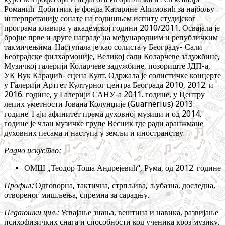
Романић. Добитник је фонда Катарине Аћимовић за најбољу
интерпретацију сонате на годишњем испиту студијског
програма клавира у академској години 2010/2011. Освајала је
бројне прве и друге награде на међународним и републичким
такмичењима. Наступала је као солиста у Београду- Сали
Београдске филхармоније, Великој сали Коларчеве задужбине,
Музичкој галерији Коларчеве задужбине, позориште ЈДП-а,
УК Вук Караџић- сцена Култ. Одржала је солистичке концерте
у Галерији Артгет Културног центра Београда 2010, 2012. и
2016. године, у Галерији САНУ-а 2011. године, у Центру
лепих уметности Јована Колунџије (Guarnerius) 2013.
године. Гаји афинитет према духовној музици и од 2014.
године је члан музичке групе Весник где ради аранжмане
духовних песама и наступа у земљи и иностранству.
Радно искуство:
ОМШ „Теодор Тоша Андрејевић“, Рума, од 2012. године
Профил:
Одговорна, тактична, стрпљива, љубазна, доследна,
отвореног мишљења, спремна за сарадњу.
Педагошки циљ:
Усвајање знања, вештина и навика, развијање
психофизичких снага и способности код ученика кроз музику.