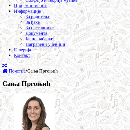
Солфеђо и теорија музике
Пријемни испит
Информације
За родитеље
За ђаке
За наставнике
Документа
Јавне набавке
Награђени ученици
Галерија
Контакт
Почетна
/
Сања Пргоњић
Сања Пргоњић