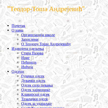
"Теодор-Тоша Андрејевић"
Почетак
О нама
Организација школе
Запослени
О Теодору Тоши Андрејевићу
Издвојена одељења
Стара Пазова
Ириг
Пећинци
Инђија
Одсеци
Гудачки одсек
Дувачки одсек
Одсек соло певања
Одсек хармонике
Клавирски одсек
Трзалачки одсек
Одсек за удараљке