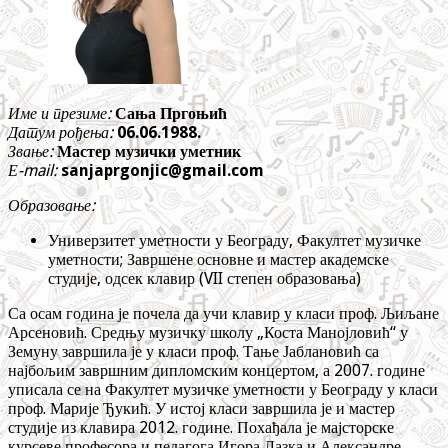
Име и презиме:
Сања Пргоњић
Датум рођења:
06.06.1988.
Звање:
Мастер музички уметник
Е-mail:
sanjaprgonjic@gmail.com
Образовање:
Универзитет уметности у Београду, Факултет музичке
уметности; Завршене основне и мастер академске
студије, одсек клавир (VII степен образовања)
Са осам година је почела да учи клавир у класи проф. Љиљане
Арсеновић. Средњу музичку школу „Коста Манојловић“ у
Земуну завршила је у класи проф. Тање Јаблановић са
најбољим завршним дипломским концертом, а 2007. године
уписала се на Факултет музичке уметности у Београду у класи
проф. Марије Ђукић. У истој класи завршила је и мастер
студије из клавира 2012. године. Похађала је мајсторске
курсеве професора и педагога Игора Лазка и Александре