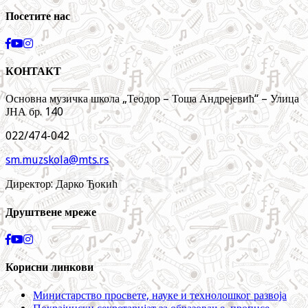
Посетите нас
КОНТАКТ
Основна музичка школа „Теодор – Тоша Андрејевић“ – Улица
ЈНА бр. 140
022/474-042
sm.muzskola@mts.rs
Директор: Дарко Ђокић
Друштвене мреже
Корисни линкови
Министарство просвете, науке и технолошког развоја