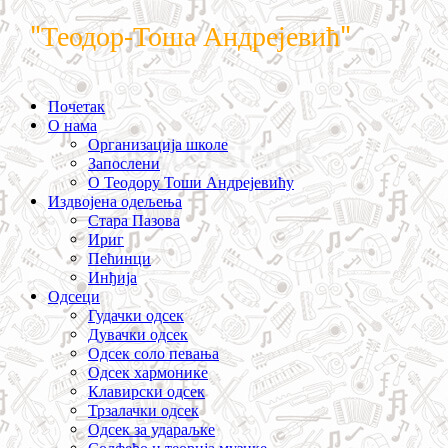
"Теодор-Тоша Андрејевић"
Почетак
О нама
Организација школе
Запослени
О Теодору Тоши Андрејевићу
Издвојена одељења
Стара Пазова
Ириг
Пећинци
Инђија
Одсеци
Гудачки одсек
Дувачки одсек
Одсек соло певања
Одсек хармонике
Клавирски одсек
Трзалачки одсек
Одсек за удараљке