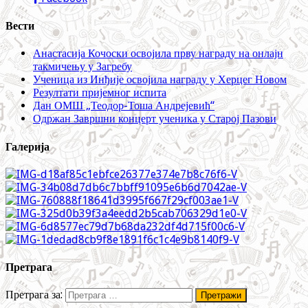
Вести
Анастасија Кочоски освојила прву награду на онлајн
такмичењу у Загребу
Ученица из Инђије освојила награду у Херцег Новом
Резултати пријемног испита
Дан ОМШ „Теодор-Тоша Андрејевић“
Одржан Завршни концерт ученика у Старој Пазови
Галерија
Претрага
Претрага за: