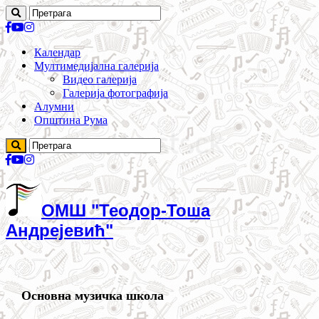
Календар
Мултимедијална галерија
Видео галерија
Галерија фотографија
Алумни
Општина Рума
ОМШ "Теодор-Тоша
Андрејевић"
Основна музичка школа