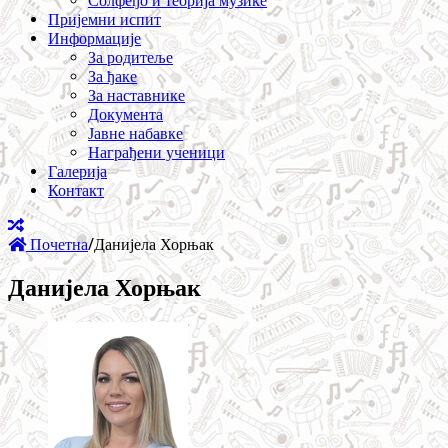
Солфеђо и теорија музике
Пријемни испит
Информације
За родитеље
За ђаке
За наставнике
Документа
Јавне набавке
Награђени ученици
Галерија
Контакт
Почетна
/
Данијела Хорњак
Данијела Хорњак