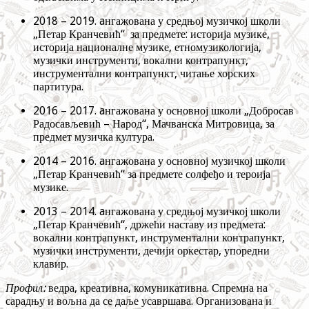
2018 – 2019. aнгажована у средњој музичкој школи
„Петар Кранчевић“ за предмете: историја музике,
историја националне музике, етномузикологија,
музички инструменти, вокални контрапункт,
инструментални контрапункт, читање хорских
партитура.
2016 – 2017. aнгажована у основној школи „Добросав
Радосављевић – Народ“, Мачванска Митровица, за
предмет музичка култура.
2014 – 2016. aнгажована у основној музичкој школи
„Петар Кранчевић“ за предмете солфеђо и тероија
музике.
2013 – 2014. aнгажована у средњој музичкој школи
„Петар Кранчевић“, држећи наставу из предмета:
вокални контрапункт, инструментални контрапункт,
музички инструменти, дечији оркестар, упоредни
клавир.
Профил:
ведра, креативна, комуникативна. Спремна на
сарадњу и вољна да се даље усавршава. Организована и