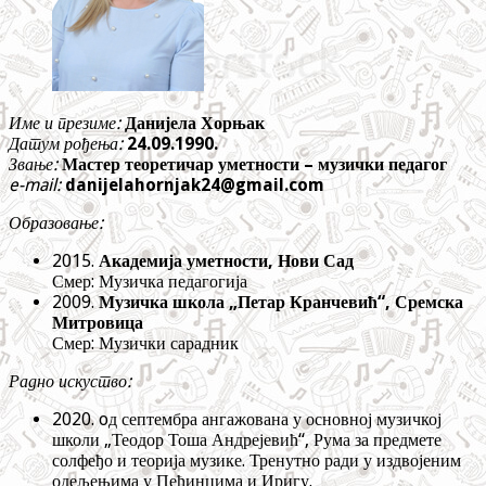
Име и презиме:
Данијела Хорњак
Датум рођења:
24.09.1990.
Звање:
Мастер теоретичар уметности – музички педагог
e-mail:
danijelahornjak24@gmail.com
Образовање:
2015.
Академија уметности, Нови Сад
Смер: Музичка педагогија
2009.
Музичка школа „Петар Кранчевић“, Сремска
Митровица
Смер: Музички сарадник
Радно искуство:
2020. oд септембра ангажована у основној музичкој
школи „Теодор Тоша Андрејевић“, Рума за предмете
солфеђо и теорија музике. Тренутно ради у издвојеним
одељењима у Пећинцима и Иригу.