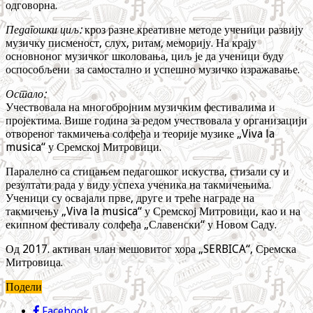
одговорна.
Педагошки циљ:
кроз разне креативне методе ученици развију
музичку писменост, слух, ритам, меморију. На крају
основноног музичког школовања, циљ је да ученици буду
оспособљени за самостално и успешно музичко изражавање.
Остало:
Учествовала на многобројним музичким фестивалима и
пројектима. Више година за редом учествовала у организацији
отвореног такмичења солфеђа и теорије музике „Viva la
musica“ у Сремској Митровици.
Паралелно са стицањем педагошког искуства, стизали су и
резултати рада у виду успеха ученика на такмичењима.
Ученици су освајали прве, друге и треће награде на
такмичењу „Viva la musica“ у Сремској Митровици, као и на
екипном фестивалу солфеђа „Славенски“ у Новом Саду.
Од 2017. активан члан мешовитог хора „SERBICA“, Сремска
Митровица.
Подели
Facebook