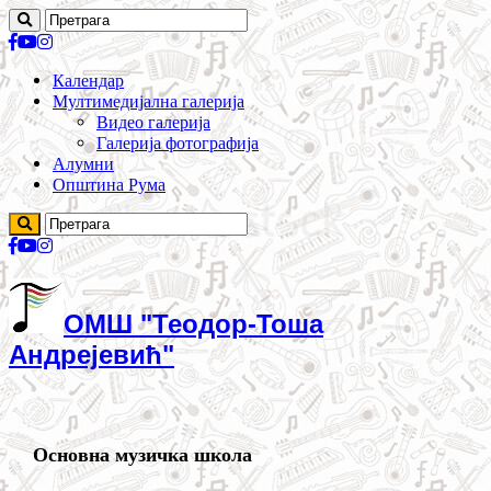
Календар
Мултимедијална галерија
Видео галерија
Галерија фотографија
Алумни
Општина Рума
ОМШ "Теодор-Тоша
Андрејевић"
Основна музичка школа