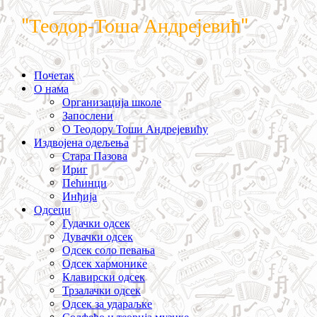
"Теодор-Тоша Андрејевић"
Почетак
О нама
Организација школе
Запослени
О Теодору Тоши Андрејевићу
Издвојена одељења
Стара Пазова
Ириг
Пећинци
Инђија
Одсеци
Гудачки одсек
Дувачки одсек
Одсек соло певања
Одсек хармонике
Клавирски одсек
Трзалачки одсек
Одсек за удараљке