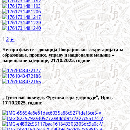
1
2
►
Четири флауте – донација Покрајинског секретаријата за
образовање, прописе, управу и националне мањине –
националне заједнице, 21.10.2025. године
„Тунел нас повезује, Фрушка гора уједињује“, Ириг,
17.10.2025. године