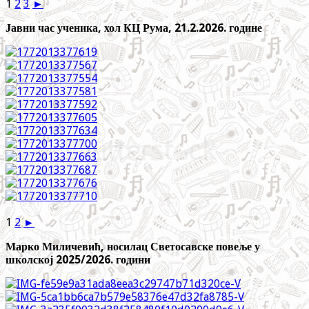
1
2
3
►
Јавни час ученика, хол КЦ Рума, 21.2.2026. године
1
2
►
Марко Миличевић, носилац Светосавске повеље у
школској 2025/2026. години