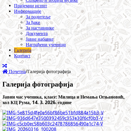
Солфеђо и теорија музике
Пријемни испит
Информације
За родитеље
За ђаке
За наставнике
Документа
Јавне набавке
Награђени ученици
Галерија
Контакт
Почетна
/
Галерија фотографија
Галерија фотографија
Јавни час ученика, класе: Милица и Немања Огњановић,
хол КЦ Рума, 14. 3. 2026. године